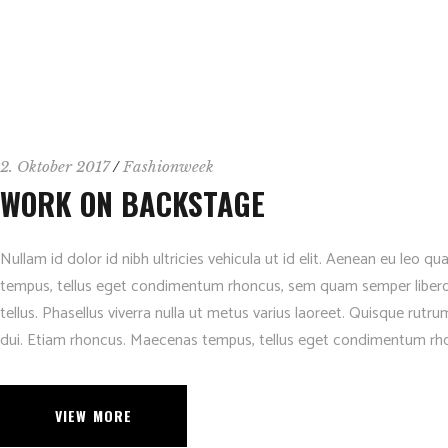
2. Oktober 2017
Fashionweek
WORK ON BACKSTAGE
Nullam id dolor id nibh ultricies vehicula ut id elit. Aenean eu leo
tempus, tellus eget condimentum rhoncus, sem quam semper libero, s
tellus. Phasellus viverra nulla ut metus varius laoreet. Quisque rutru
dui. Etiam rhoncus. Maecenas tempus, tellus eget condimentum rh
VIEW MORE