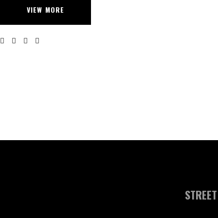
VIEW MORE
STREET