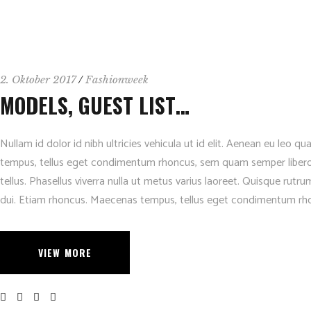
2. Oktober 2017
Fashionweek
MODELS, GUEST LIST…
Nullam id dolor id nibh ultricies vehicula ut id elit. Aenean eu leo
tempus, tellus eget condimentum rhoncus, sem quam semper libero, s
tellus. Phasellus viverra nulla ut metus varius laoreet. Quisque rutru
dui. Etiam rhoncus. Maecenas tempus, tellus eget condimentum rh
VIEW MORE